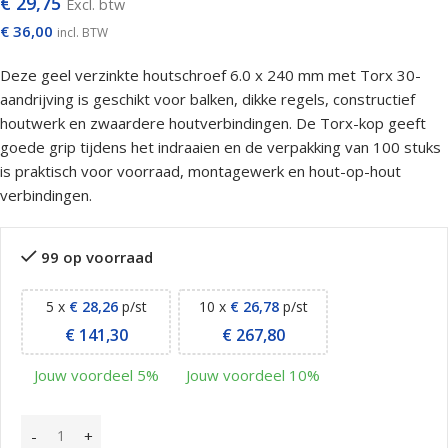
€
29,75
Excl. btw
€
36,00
incl. BTW
Deze geel verzinkte houtschroef 6.0 x 240 mm met Torx 30-
aandrijving is geschikt voor balken, dikke regels, constructief
houtwerk en zwaardere houtverbindingen. De Torx-kop geeft
goede grip tijdens het indraaien en de verpakking van 100 stuks
is praktisch voor voorraad, montagewerk en hout-op-hout
verbindingen.
99 op voorraad
5 x
€
28,26
p/st
10 x
€
26,78
p/st
€
141,30
€
267,80
Jouw voordeel 5%
Jouw voordeel 10%