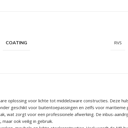
hroeven
roeven
roeven
n
COATING
RVS
roeven
n
e oplossing voor lichte tot middelzware constructies. Deze hu
onder geschikt voor buitentoepassingen en zelfs voor maritieme 
rvlak, wat zorgt voor een professionele afwerking. De inbus-aan
 maar ook veilig in gebruik.
werken, meubels en lichte staalconstructies. Vaak wordt de M8