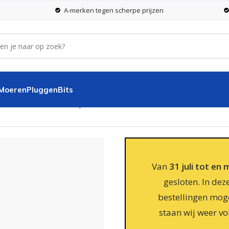
A-merken tegen scherpe prijzen
 Moeren
Pluggen
Bits
 M8 RVS A4 – 50 stuks per doos
Van
31 juli tot en
gesloten. In dez
bestellingen moge
staan wij weer vo