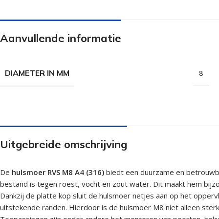
Isolatieschroeven
Zelfborende sc
RVS Schroeven
Dakpanplaatsch
Aanvullende informatie
Potdekselschroeven
Heco Topix sch
Bolkopschroeven
Betonschroeve
DIAMETER IN MM
8
Paalhouderschroeven
Vleugelteks sch
Afstandschroeven
Glaslatschroeve
Populaire merken
Uitgebreide omschrijving
De
hulsmoer RVS M8 A4 (316)
biedt een duurzame en betrouwbar
bestand is tegen roest, vocht en zout water. Dit maakt hem bijz
Dankzij de platte kop sluit de hulsmoer netjes aan op het oppe
uitstekende randen. Hierdoor is de hulsmoer M8 niet alleen sterk,
Toepassingen zijn onder andere het monteren van poorten, hek