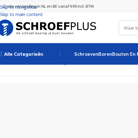
Gratis verzending in NL en BE vanaf €99 incl. BTW
Skip to navigation
Skip to main content
Alle Categorieën
Schroeven
Boren
Bouten En
Home
Bouten, Moeren en Ringen
Hulsmoeren
Hulsmoeren vlak