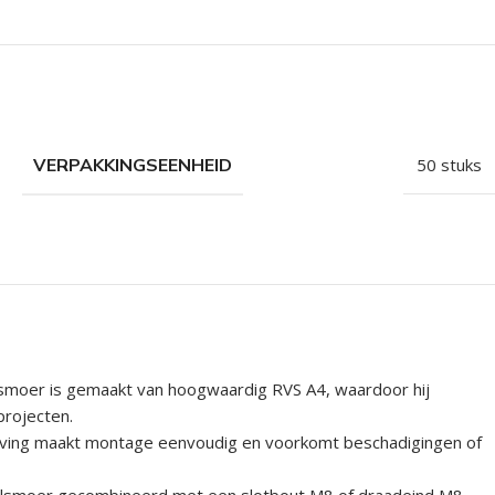
VERPAKKINGSEENHEID
50 stuks
lsmoer is gemaakt van hoogwaardig RVS A4, waardoor hij
projecten.
drijving maakt montage eenvoudig en voorkomt beschadigingen of
 hulsmoer gecombineerd met een slotbout M8 of draadeind M8