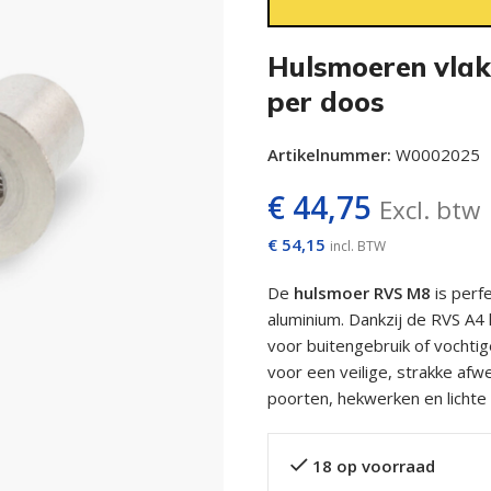
Hulsmoeren vlak
per doos
Artikelnummer:
W0002025
€
44,75
Excl. btw
€
54,15
incl. BTW
De
hulsmoer RVS M8
is perfe
aluminium. Dankzij de RVS A4 
voor buitengebruik of vochti
voor een veilige, strakke afw
poorten, hekwerken en lichte 
18 op voorraad