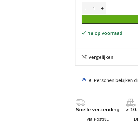
18 op voorraad
Vergelijken
even geel verzinkt
 Trespa
even
9
Personen bekijken d
even
en
Snelle verzending
> 10
even
Via PostNL
Di
n
n