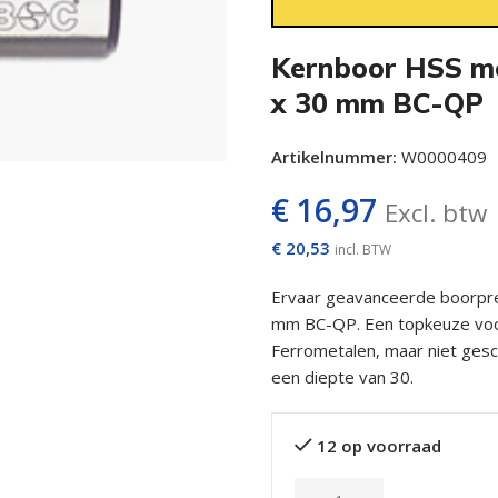
Kernboor HSS me
x 30 mm BC-QP
Artikelnummer:
W0000409
€
16,97
Excl. btw
€
20,53
incl. BTW
Ervaar geavanceerde boorpre
mm BC-QP. Een topkeuze voor 
Ferrometalen, maar niet gesch
een diepte van 30.
12 op voorraad