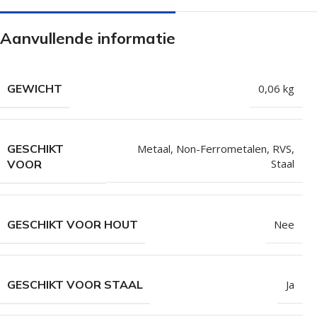
Isolatieschroeven
Zelfborende sc
Aanvullende informatie
RVS Schroeven
Dakpanplaatsch
Potdekselschroeven
Heco Topix sch
Bolkopschroeven
Betonschroeve
GEWICHT
0,06 kg
Paalhouderschroeven
Vleugelteks sch
Afstandschroeven
Glaslatschroeve
GESCHIKT
Metaal
,
Non-Ferrometalen
,
RVS
,
Staal
VOOR
Populaire merken
GESCHIKT VOOR HOUT
Nee
GESCHIKT VOOR STAAL
Ja