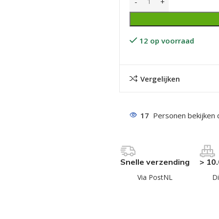
12 op voorraad
Vergelijken
even geel verzinkt
 Trespa
17
Personen bekijken 
even
even
en
Snelle verzending
> 10
even
Via PostNL
Di
n
n