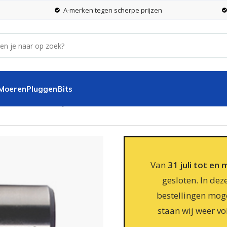
A-merken tegen scherpe prijzen
 Moeren
Pluggen
Bits
12,0 x 30 mm BC-QP
Van
31 juli tot en
gesloten. In dez
bestellingen moge
staan wij weer vo