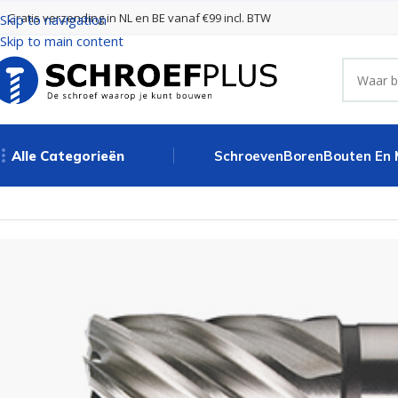
Gratis verzending in NL en BE vanaf €99 incl. BTW
Skip to navigation
Skip to main content
Alle Categorieën
Schroeven
Boren
Bouten En
Home
Boren
Kernboren
Kernboor HSS met Weldon schacht // 