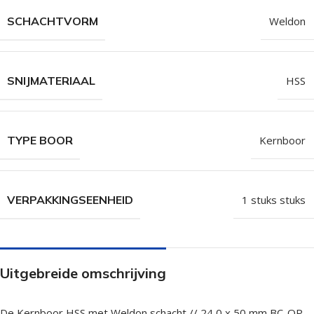
SCHACHTVORM
Weldon
SNIJMATERIAAL
HSS
TYPE BOOR
Kernboor
VERPAKKINGSEENHEID
1 stuks stuks
Uitgebreide omschrijving
De Kernboor HSS met Weldon schacht // 24,0 x 50 mm BC-QP