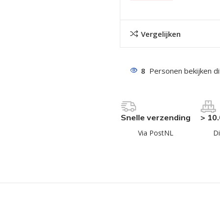
Vergelijken
8
Personen bekijken d
even geel verzinkt
 Trespa
Snelle verzending
> 10
even
Via PostNL
Di
even
en
even
n
n