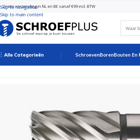
Gratis verzending in NL en BE vanaf €99 incl. BTW
Skip to navigation
Skip to main content
Alle Categorieën
Schroeven
Boren
Bouten En
Home
Boren
Kernboren
Kernboor HSS met Weldon schacht // 