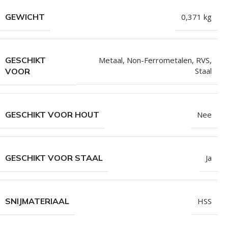
Isolatieschroeven
Zelfborende sc
GEWICHT
0,371 kg
RVS Schroeven
Dakpanplaatsch
Potdekselschroeven
Heco Topix sch
GESCHIKT
Metaal
,
Non-Ferrometalen
,
RVS
,
Bolkopschroeven
Betonschroeve
Staal
VOOR
Paalhouderschroeven
Vleugelteks sch
Afstandschroeven
Glaslatschroeve
GESCHIKT VOOR HOUT
Nee
Populaire merken
GESCHIKT VOOR STAAL
Ja
SNIJMATERIAAL
HSS