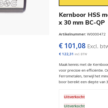
Kernboor HSS me
x 30 mm BC-QP
Artikelnummer:
W0000472
€
101,08
Excl. bt
€
122,31
incl. BTW
Maak kennis met de Kernboo
voor precisie en efficiëntie. 
Ferrometalen, terwijl het min
boor bereikt een diepte van 3
Uitverkocht
Uitverkocht