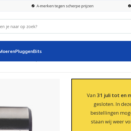
A-merken tegen scherpe prijzen
 Moeren
Pluggen
Bits
55,0 x 30 mm BC-QP
Van
31 juli tot en
gesloten. In dez
bestellingen moge
staan wij weer vo