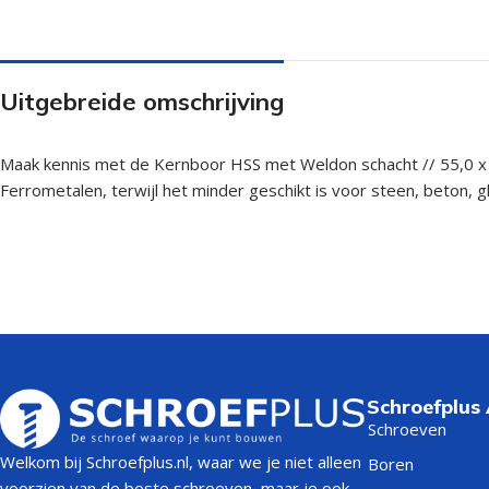
Uitgebreide omschrijving
Maak kennis met de Kernboor HSS met Weldon schacht // 55,0 x 3
Ferrometalen, terwijl het minder geschikt is voor steen, beton, g
Schroefplus
Schroeven
Welkom bij Schroefplus.nl, waar we je niet alleen
Boren
voorzien van de beste schroeven, maar je ook