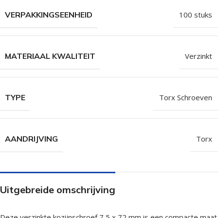
VERPAKKINGSEENHEID
100 stuks
MATERIAAL KWALITEIT
Verzinkt
TYPE
Torx Schroeven
AANDRIJVING
Torx
Uitgebreide omschrijving
Deze verzinkte kozijnschroef 7,5 x 72 mm is een compacte maat