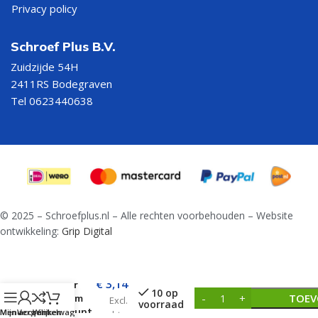
Privacy policy
Schroef Plus B.V.
Zuidzijde 54H
2411RS Bodegraven
Tel 0623440638
© 2025 – Schroefplus.nl – Alle rechten voorbehouden – Website
ontwikkeling:
Grip Digital
Kruisheng
€
3,14
Zwaar
10 op
TOEV
600 mm
Excl.
voorraad
met punt
Menu
Mijn account
Vergelijken
Winkelwagen
btw