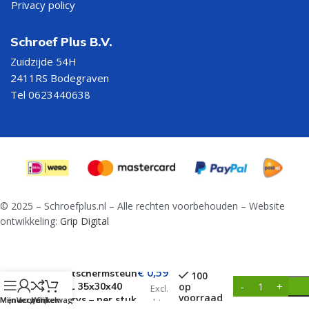
Privacy policy
Schroef Plus B.V.
Zuidzijde 54H
2411RS Bodegraven
Tel 0623440638
© 2025 – Schroefplus.nl – Alle rechten voorbehouden – Website
ontwikkeling:
Grip Digital
€
0,59
Vlechtschermsteun
100
type L 35x30x40
op
Excl.
voorraad
mm – rvs – per stuk
Menu
Mijn account
Vergelijken
Winkelwagen
btw