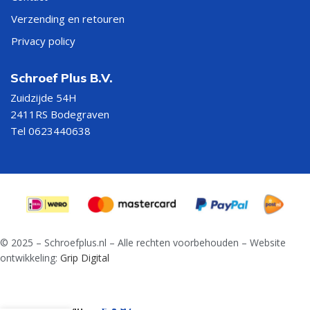
Verzending en retouren
Privacy policy
Schroef Plus B.V.
Zuidzijde 54H
2411RS Bodegraven
Tel 0623440638
© 2025 – Schroefplus.nl – Alle rechten voorbehouden – Website
ontwikkeling:
Grip Digital
Lange
spiraalboor
€
8,97
DIN 340