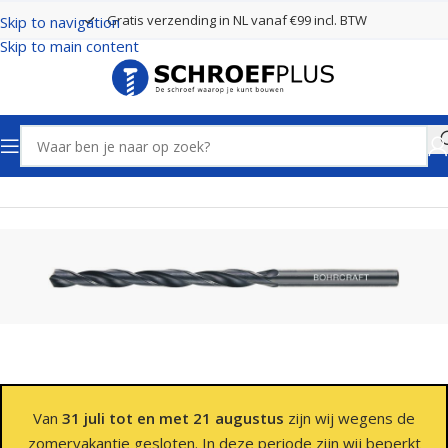
Gratis verzending in NL vanaf €99 incl. BTW
Skip to navigation
Skip to main content
Home
Boren
Spiraalboren
Van
31 juli tot en met 21 augustus
zijn wij wegens de
zomervakantie gesloten. In deze periode zijn wij beperkt