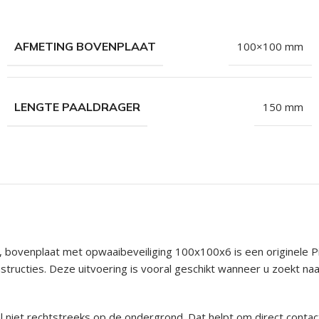
hroeven
roeven
AFMETING BOVENPLAAT
100×100 mm
roeven
n
LENGTE PAALDRAGER
150 mm
roeven
n
bovenplaat met opwaaibeveiliging 100x100x6 is een originele Pi
nstructies. Deze uitvoering is vooral geschikt wanneer u zoekt
l niet rechtstreeks op de ondergrond. Dat helpt om direct conta