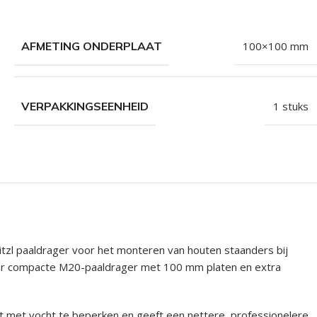
AFMETING ONDERPLAAT
100×100 mm
VERPAKKINGSEENHEID
1 stuks
tzl paaldrager voor het monteren van houten staanders bij
 naar compacte M20-paaldrager met 100 mm platen en extra
ct met vocht te beperken en geeft een nettere, professionelere