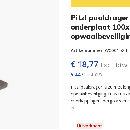
Pitzl paaldrage
onderplaat 100x
opwaaibeveiligi
Artikelnummer:
W0001524
€
18,77
Excl. btw
€
22,71
incl. BTW
Pitzl paaldrager M20 met l
opwaaibeveiliging 100x100x6
overkappingen, pergola’s en 
is.
Uitverkocht