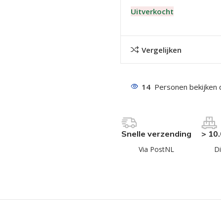
Uitverkocht
Vergelijken
14
Personen bekijken 
even geel verzinkt
 Trespa
even
Snelle verzending
> 10
even
Via PostNL
Di
en
even
n
n