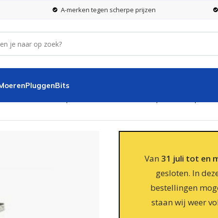
A-merken tegen scherpe prijzen
 Moeren
Pluggen
Bits
gte 150mm met onderplaat 100x100x6 en bovenplaat met opwaaib
Van
31 juli tot en
gesloten. In dez
bestellingen moge
staan wij weer vo