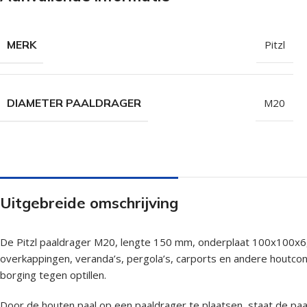
Isolatieschroeven
Zelfborende sc
RVS Schroeven
Dakpanplaatsch
MERK
Pitzl
Potdekselschroeven
Heco Topix sch
Bolkopschroeven
Betonschroeve
DIAMETER PAALDRAGER
M20
Paalhouderschroeven
Vleugelteks sch
Afstandschroeven
Glaslatschroeve
Populaire merken
Uitgebreide omschrijving
De Pitzl paaldrager M20, lengte 150 mm, onderplaat 100x100x6, 
overkappingen, veranda’s, pergola’s, carports en andere houtco
borging tegen optillen.
Door de houten paal op een paaldrager te plaatsen, staat de paa