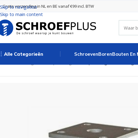
Gratis verzending in NL en BE vanaf €99 incl. BTW
Skip to navigation
Skip to main content
Alle Categorieën
Schroeven
Boren
Bouten En
Home
Paaldragers
Pitzl paaldrager
Pitzl paaldrager M20, len