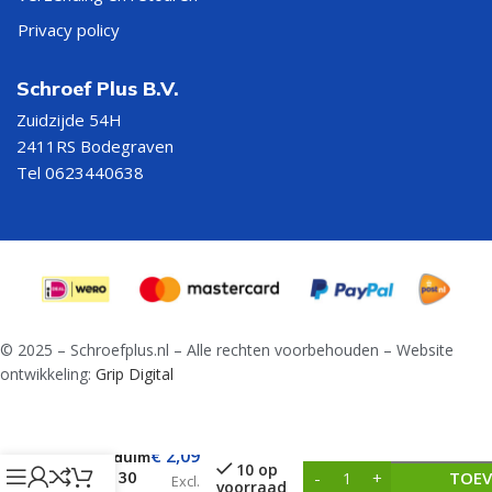
Privacy policy
Schroef Plus B.V.
Zuidzijde 54H
2411RS Bodegraven
Tel 0623440638
© 2025 – Schroefplus.nl – Alle rechten voorbehouden – Website
ontwikkeling:
Grip Digital
€
2,09
Plaatduim
10 op
TOEV
Ø10 – 30
Excl.
voorraad