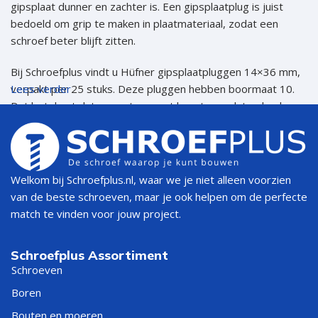
gipsplaat dunner en zachter is. Een gipsplaatplug is juist
bedoeld om grip te maken in plaatmateriaal, zodat een
schroef beter blijft zitten.
Bij Schroefplus vindt u Hüfner gipsplaatpluggen 14×36 mm,
verpakt per 25 stuks. Deze pluggen hebben boormaat 10.
Lees verder
Dat betekent dat u eerst een gat boort voordat u de plug
plaatst. Daarna draait u de schroef in de plug voor een nette
bevestiging.
Snel de juiste keuze maken
Welkom bij Schroefplus.nl, waar we je niet alleen voorzien
van de beste schroeven, maar je ook helpen om de perfecte
match te vinden voor jouw project.
VRAAG
ADVIES
Schroefplus Assortiment
Gebruik een gipsplaatplug in
Wilt u bevestigen in
Schroeven
plaats van een standaard
gipsplaat?
steenplug
Boren
Bouten en moeren