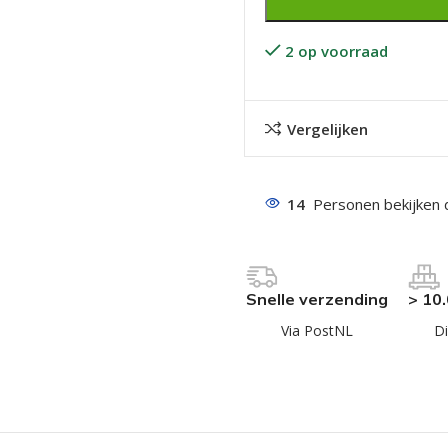
2 op voorraad
Vergelijken
even geel verzinkt
14
Personen bekijken 
 Trespa
even
even
Snelle verzending
> 10
en
Via PostNL
Di
even
n
n