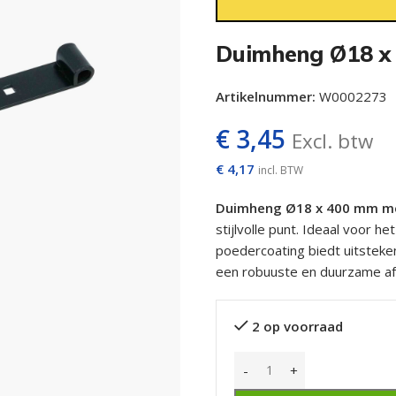
Duimheng Ø18 x
Artikelnummer:
W0002273
€
3,45
Excl. btw
€
4,17
incl. BTW
Duimheng Ø18 x 400 mm me
stijlvolle punt. Ideaal voor 
poedercoating biedt uitste
een robuuste en duurzame af
2 op voorraad