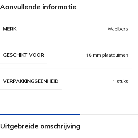
Aanvullende informatie
Isolatieschroeven
Zelfborende sc
RVS Schroeven
Dakpanplaatsch
Potdekselschroeven
Heco Topix sch
MERK
Waelbers
Bolkopschroeven
Betonschroeve
Paalhouderschroeven
Vleugelteks sch
GESCHIKT VOOR
18 mm plaatduimen
Afstandschroeven
Glaslatschroeve
Populaire merken
VERPAKKINGSEENHEID
1 stuks
Uitgebreide omschrijving