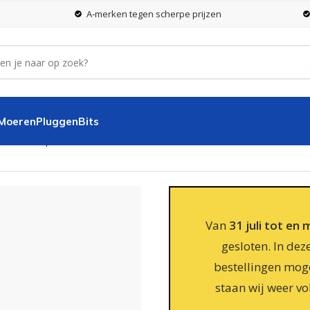
A-merken tegen scherpe prijzen
 Moeren
Pluggen
Bits
 mm met punt zwart
Van
31 juli tot en
gesloten. In dez
bestellingen moge
staan wij weer vo