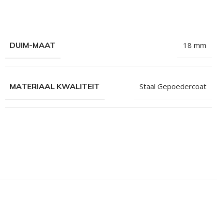
hroeven
roeven
roeven
DUIM-MAAT
18 mm
n
roeven
MATERIAAL KWALITEIT
Staal Gepoedercoat
n