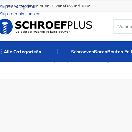
Gratis verzending in NL en BE vanaf €99 incl. BTW
Skip to navigation
Skip to main content
Alle Categorieën
Schroeven
Boren
Bouten En
Home
Poort- en hekbeslag
Hengen Zwart
Duimheng Ø18 x 400