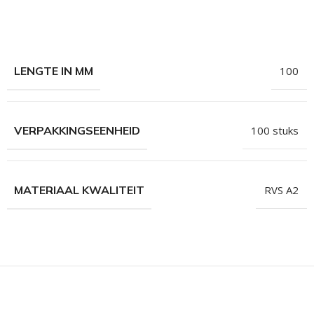
hroeven
roeven
roeven
LENGTE IN MM
100
n
roeven
VERPAKKINGSEENHEID
100 stuks
n
MATERIAAL KWALITEIT
RVS A2