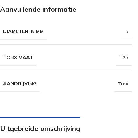
Isolatieschroeven
Zelfborende sc
Aanvullende informatie
RVS Schroeven
Dakpanplaatsch
Potdekselschroeven
Heco Topix sch
DIAMETER IN MM
5
Bolkopschroeven
Betonschroeve
Paalhouderschroeven
Vleugelteks sch
TORX MAAT
T25
Afstandschroeven
Glaslatschroeve
Populaire merken
AANDRIJVING
Torx
Uitgebreide omschrijving