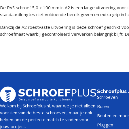
De RVS schroef 5,0 x 100 mm in A2 is een lange uitvoering voo
standaardlengtes niet voldoende bereik geven en extra grip in he
Dankzij de A2 roestvaste uitvoering is deze schroef geschikt voo
schroefmaat waarbij gecontroleerd verwerken belangrijk blijft. 
Schroefplus
Schroeven
Welkom bij Schroefplus.nl, waar we je niet alleen
Boren
voorzien van de beste schroeven, maar je ook
Bouten en moe
helpen om de perfecte match te vinden voor
Pluggen
jouw project.