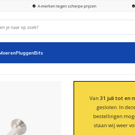
A-merken tegen scherpe prijzen
 Moeren
Pluggen
Bits
25 – RVS A2 – 100 stuks
Van
31 juli tot en
gesloten. In dez
bestellingen moge
staan wij weer vo