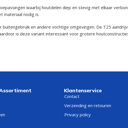
r toepassingen waarbij houtdelen diep en stevig met elkaar ve
t materiaal nodig is.
r buitengebruik en andere vochtige omgevingen. De T25 aandrijvin
Daardoor is deze variant interessant voor grotere houtconstructi
 Assortiment
Klantenservice
Contact
Verzending en retouren
ren
Privacy policy