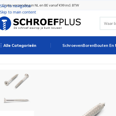
Gratis verzending in NL en BE vanaf €99 incl. BTW
Skip to navigation
Skip to main content
Alle Categorieën
Schroeven
Boren
Bouten En
Home
Schroeven
RVS Schroeven
RVS Schroeven 5,0 x 100 mm T