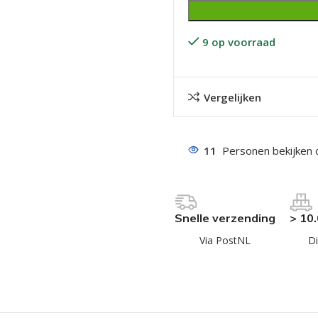
9 op voorraad
Vergelijken
even geel verzinkt
11
Personen bekijken 
 Trespa
even
even
Snelle verzending
> 10
en
Via PostNL
Di
even
n
n