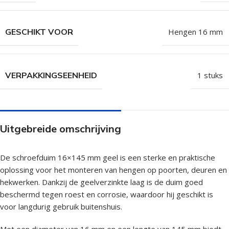
GESCHIKT VOOR
Hengen 16 mm
VERPAKKINGSEENHEID
1 stuks
Uitgebreide omschrijving
De schroefduim 16×145 mm geel is een sterke en praktische
oplossing voor het monteren van hengen op poorten, deuren en
hekwerken. Dankzij de geelverzinkte laag is de duim goed
beschermd tegen roest en corrosie, waardoor hij geschikt is
voor langdurig gebruik buitenshuis.
Met een diameter van 16 mm en een lengte van 145 mm biedt