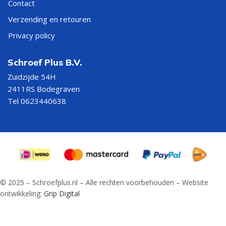
Contact
Verzending en retouren
Privacy policy
Schroef Plus B.V.
Zuidzijde 54H
2411RS Bodegraven
Tel 0623440638
© 2025 – Schroefplus.nl – Alle rechten voorbehouden – Website
ontwikkeling:
Grip Digital
Slotbout
met
moer