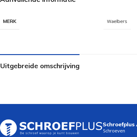
Isolatieschroeven
Zelfborende sc
RVS Schroeven
Dakpanplaatsch
MERK
Waelbers
Potdekselschroeven
Heco Topix sch
Bolkopschroeven
Betonschroeve
Paalhouderschroeven
Vleugelteks sch
Afstandschroeven
Glaslatschroeve
Uitgebreide omschrijving
Populaire merken
Schroefplus
Schroeven