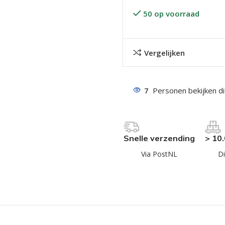
50 op voorraad
Vergelijken
7
Personen bekijken d
even geel verzinkt
 Trespa
even
Snelle verzending
> 10
even
Via PostNL
Di
en
even
n
n