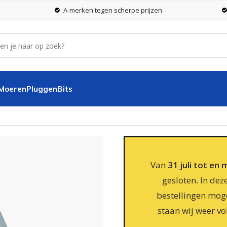
A-merken tegen scherpe prijzen
 Moeren
Pluggen
Bits
Van
31 juli tot en
gesloten. In dez
bestellingen moge
staan wij weer vo