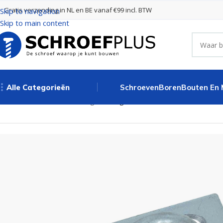
Gratis verzending in NL en BE vanaf €99 incl. BTW
Skip to navigation
Skip to main content
Alle Categorieën
Schroeven
Boren
Bouten En
Home
Poort- en hekbeslag
Slotoog 40x40mm verzinkt