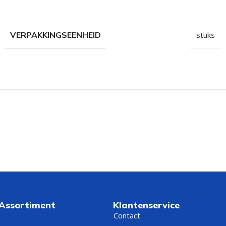
hroeven
roeven
VERPAKKINGSEENHEID
stuks
roeven
n
roeven
n
 Assortiment
Klantenservice
Contact