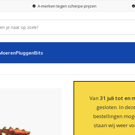
A-merken tegen scherpe prijzen
 Moeren
Pluggen
Bits
el verzinkt Torx 25 – 200 stuks
Van
31 juli tot en
gesloten. In dez
bestellingen moge
staan wij weer vo