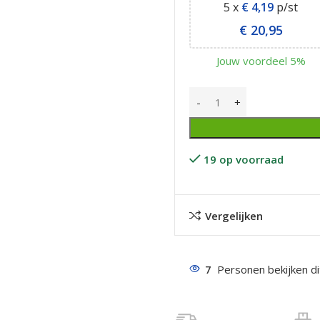
5 x
€
4,19
p/st
€
20,95
Jouw voordeel 5%
even geel verzinkt
 Trespa
19 op voorraad
even
even
Vergelijken
en
even
7
Personen bekijken d
n
n