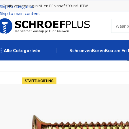
Gratis verzending in NL en BE vanaf €99 incl. BTW
Skip to navigation
Skip to main content
Alle Categorieën
Schroeven
Boren
Bouten En
Home
Schroeven
Houtschroeven
Houtschroeven 5.0 x 30 mm ge
STAFFELKORTING