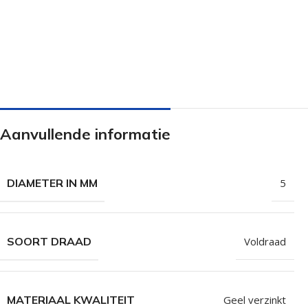
Isolatieschroeven
Zelfborende sc
RVS Schroeven
Dakpanplaatsch
Potdekselschroeven
Heco Topix sch
Bolkopschroeven
Betonschroeve
Paalhouderschroeven
Vleugelteks sch
Aanvullende informatie
Afstandschroeven
Glaslatschroeve
Populaire merken
DIAMETER IN MM
5
SOORT DRAAD
Voldraad
MATERIAAL KWALITEIT
Geel verzinkt