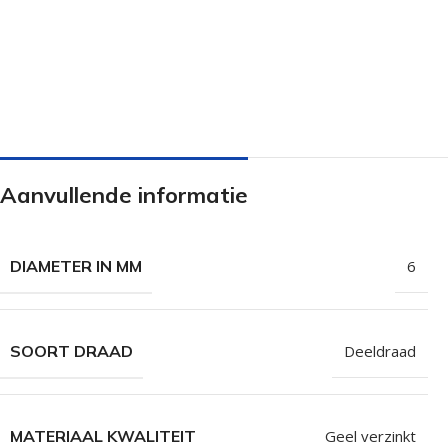
Isolatieschroeven
Zelfborende sc
RVS Schroeven
Dakpanplaatsch
Potdekselschroeven
Heco Topix sch
Bolkopschroeven
Betonschroeve
Paalhouderschroeven
Vleugelteks sch
Aanvullende informatie
Afstandschroeven
Glaslatschroeve
Populaire merken
DIAMETER IN MM
6
SOORT DRAAD
Deeldraad
MATERIAAL KWALITEIT
Geel verzinkt