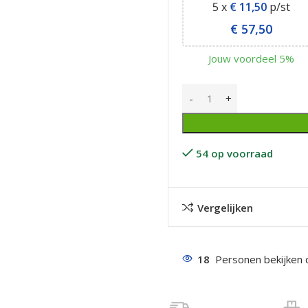
5 x
€
11,50
p/st
€
57,50
Jouw voordeel 5%
even geel verzinkt
 Trespa
54 op voorraad
even
even
Vergelijken
en
even
18
Personen bekijken 
n
n