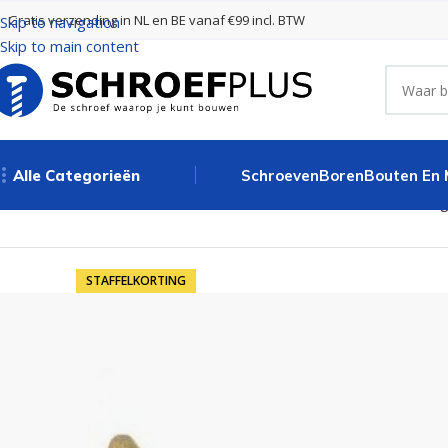
Gratis verzending in NL en BE vanaf €99 incl. BTW
Skip to navigation
Skip to main content
Alle Categorieën
Schroeven
Boren
Bouten En
Home
Schroeven
Houtschroeven
Houtschroeven 6.0 x 70 mm ge
STAFFELKORTING