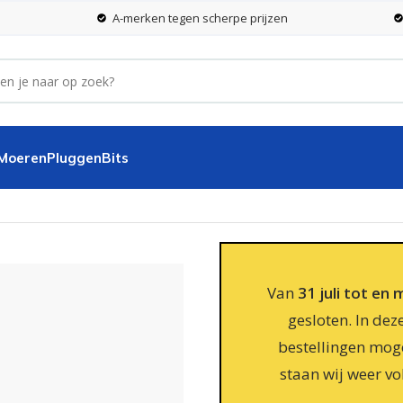
A-merken tegen scherpe prijzen
 Moeren
Pluggen
Bits
el verzinkt Torx 30 – 200 stuks
Van
31 juli tot en
gesloten. In dez
bestellingen moge
staan wij weer vo