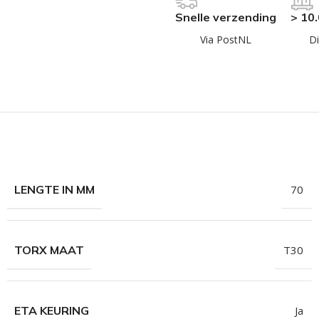
hroeven
Snelle verzending
> 10
roeven
Via PostNL
Di
roeven
n
roeven
n
LENGTE IN MM
70
TORX MAAT
T30
ETA KEURING
Ja