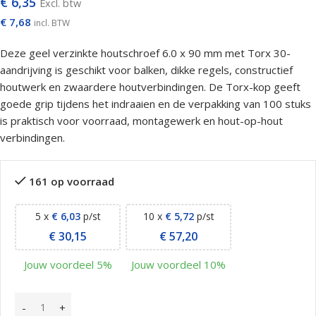
€
6,35
Excl. btw
€
7,68
incl. BTW
Deze geel verzinkte houtschroef 6.0 x 90 mm met Torx 30-
aandrijving is geschikt voor balken, dikke regels, constructief
houtwerk en zwaardere houtverbindingen. De Torx-kop geeft
goede grip tijdens het indraaien en de verpakking van 100 stuks
is praktisch voor voorraad, montagewerk en hout-op-hout
verbindingen.
161 op voorraad
5 x
€
6,03
p/st
10 x
€
5,72
p/st
€
30,15
€
57,20
Jouw voordeel 5%
Jouw voordeel 10%