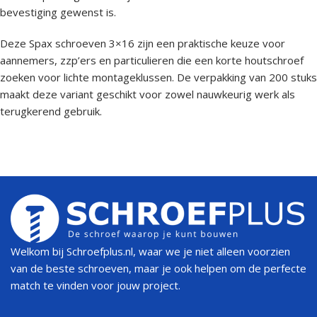
bevestiging gewenst is.
Deze Spax schroeven 3×16 zijn een praktische keuze voor
aannemers, zzp’ers en particulieren die een korte houtschroef
zoeken voor lichte montageklussen. De verpakking van 200 stuks
maakt deze variant geschikt voor zowel nauwkeurig werk als
terugkerend gebruik.
Welkom bij Schroefplus.nl, waar we je niet alleen voorzien
van de beste schroeven, maar je ook helpen om de perfecte
match te vinden voor jouw project.