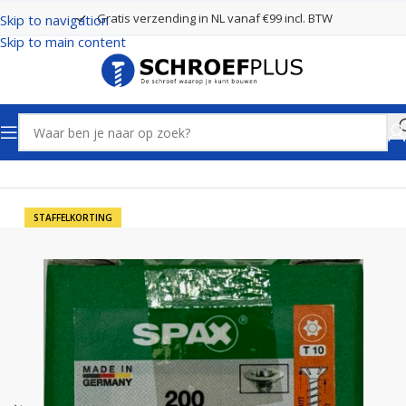
Gratis verzending in NL vanaf €99 incl. BTW
Skip to navigation
Skip to main content
Home
Schroeven
Spax Schroeven
STAFFELKORTING