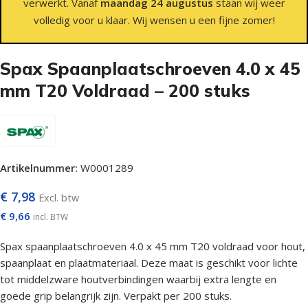
verwerkt. Vanaf
maandag 24 augustus
staan wij weer
volledig voor u klaar. Wij wensen u een fijne zomer!
Spax Spaanplaatschroeven 4.0 x 45
mm T20 Voldraad – 200 stuks
Artikelnummer:
W0001289
€
7,98
Excl. btw
€
9,66
incl. BTW
Spax spaanplaatschroeven 4.0 x 45 mm T20 voldraad voor hout,
spaanplaat en plaatmateriaal. Deze maat is geschikt voor lichte
tot middelzware houtverbindingen waarbij extra lengte en
goede grip belangrijk zijn. Verpakt per 200 stuks.