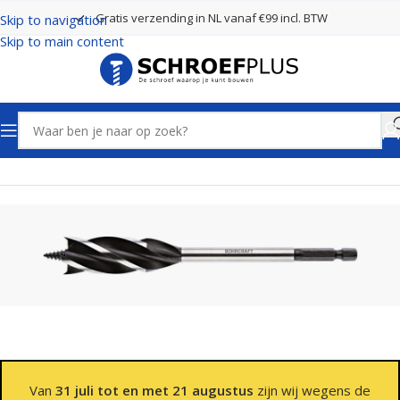
Gratis verzending in NL vanaf €99 incl. BTW
Skip to navigation
Skip to main content
Home
Boren
Houtspiraalboren
Van
31 juli tot en met 21 augustus
zijn wij wegens de