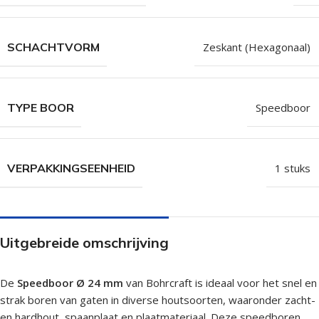
SCHACHTVORM
Zeskant (Hexagonaal)
TYPE BOOR
Speedboor
VERPAKKINGSEENHEID
1 stuks
Uitgebreide omschrijving
De
Speedboor Ø 24 mm
van Bohrcraft is ideaal voor het snel en
strak boren van gaten in diverse houtsoorten, waaronder zacht-
en hardhout, spaanplaat en plaatmateriaal. Deze speedboren