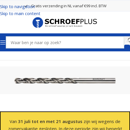
Gratis verzending in NL vanaf €99 incl. BTW
Skip to navigation
Skip to main content
Home
Boren
Spiraalboren
Van
31 juli tot en met 21 augustus
zijn wij wegens de
zomervakantie gesloten. In deze periode zijn wij beperkt