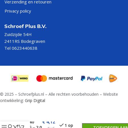
Verzending en retouren
Privacy policy
Schroef Plus B.V.
Zuidzijde 54H
2411RS Bodegraven
Tel 0623440638
© 2025 – Schroefplus.nl – Alle rechten voorbehouden – Website
ontwikkeling:
Grip Digital
Lange
Spiraalboor
€
4,12
DIN 340
1 op
TOEVOEGEN AA
HSS-G – 2,0