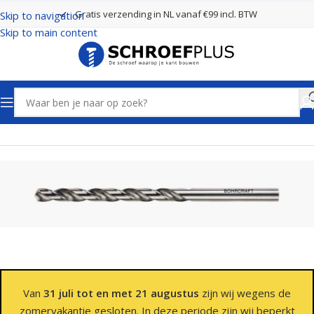
Gratis verzending in NL vanaf €99 incl. BTW
Skip to navigation
Skip to main content
Home
Boren
Spiraalboren
Van
31 juli tot en met 21 augustus
zijn wij wegens de
zomervakantie gesloten. In deze periode zijn wij beperkt