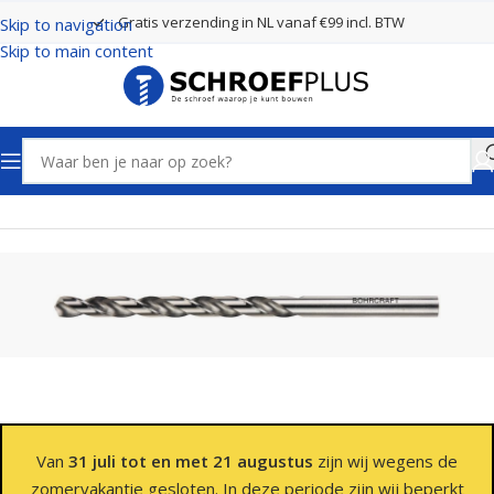
Gratis verzending in NL vanaf €99 incl. BTW
Skip to navigation
Skip to main content
Home
Boren
Spiraalboren
Van
31 juli tot en met 21 augustus
zijn wij wegens de
zomervakantie gesloten. In deze periode zijn wij beperkt