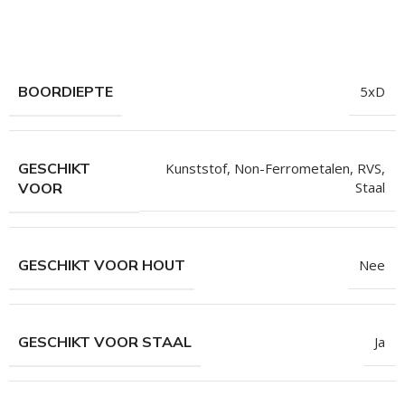
hroeven
roeven
roeven
BOORDIEPTE
5xD
n
roeven
GESCHIKT
Kunststof
,
Non-Ferrometalen
,
RVS
,
n
Staal
VOOR
GESCHIKT VOOR HOUT
Nee
GESCHIKT VOOR STAAL
Ja