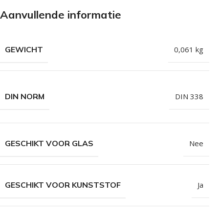
Isolatieschroeven
Zelfborende sc
Aanvullende informatie
RVS Schroeven
Dakpanplaatsch
Potdekselschroeven
Heco Topix sch
GEWICHT
0,061 kg
Bolkopschroeven
Betonschroeve
Paalhouderschroeven
Vleugelteks sch
Afstandschroeven
Glaslatschroeve
DIN NORM
DIN 338
Populaire merken
GESCHIKT VOOR GLAS
Nee
GESCHIKT VOOR KUNSTSTOF
Ja