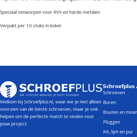
Speciaal ontworpen voor RVS en harde metalen
Verpakt per 10 stuks in koker
Schroefplus
Schroeven
Welkom bij Schroefplus.nl, waar we je niet alleen
Boren
voorzien van de beste schroeven, maar je ook
Bouten en moe
helpen om de perfecte match te vinden voor
Pluggen
jouw project.
Kit, lijm en pur