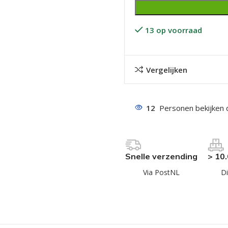
13 op voorraad
Vergelijken
even geel verzinkt
12
Personen bekijken 
 Trespa
even
even
Snelle verzending
> 10
en
Via PostNL
Di
even
n
n