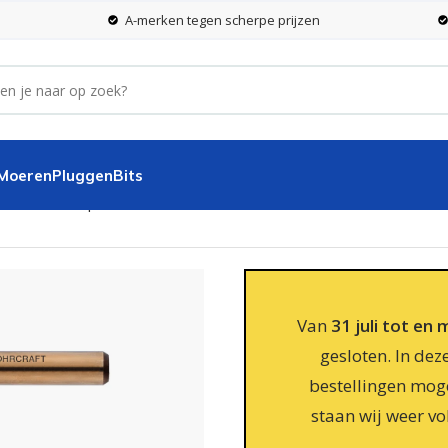
A-merken tegen scherpe prijzen
 Moeren
Pluggen
Bits
m – 10 stuks per koker
Van
31 juli tot en
gesloten. In dez
bestellingen moge
staan wij weer vo