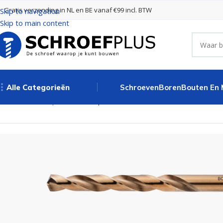
Gratis verzending in NL en BE vanaf €99 incl. BTW
Skip to navigation
Skip to main content
Alle Categorieën
Schroeven
Boren
Bouten En
Home
Boren
Spiraalboren
Spiraalboor DIN 338-E Cobalt 10,0 m