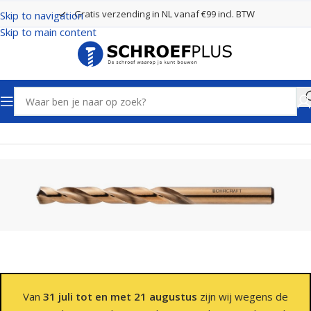
Gratis verzending in NL vanaf €99 incl. BTW
Skip to navigation
Skip to main content
Home
Boren
Spiraalboren
Van
31 juli tot en met 21 augustus
zijn wij wegens de