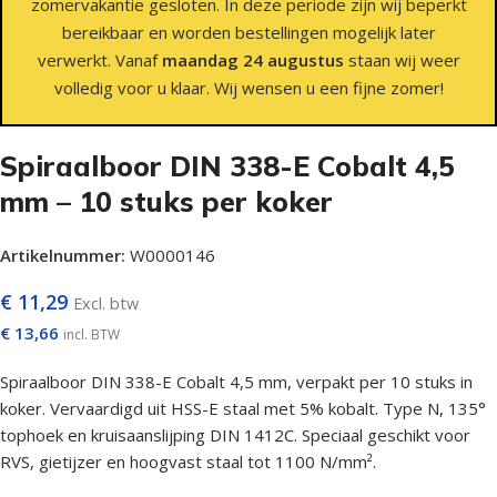
zomervakantie gesloten. In deze periode zijn wij beperkt
bereikbaar en worden bestellingen mogelijk later
verwerkt. Vanaf
maandag 24 augustus
staan wij weer
volledig voor u klaar. Wij wensen u een fijne zomer!
Spiraalboor DIN 338-E Cobalt 4,5
mm – 10 stuks per koker
Artikelnummer:
W0000146
€
11,29
Excl. btw
€
13,66
incl. BTW
Spiraalboor DIN 338-E Cobalt 4,5 mm, verpakt per 10 stuks in
koker. Vervaardigd uit HSS-E staal met 5% kobalt. Type N, 135°
tophoek en kruisaanslijping DIN 1412C. Speciaal geschikt voor
RVS, gietijzer en hoogvast staal tot 1100 N/mm².