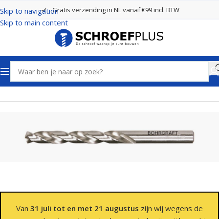
Gratis verzending in NL vanaf €99 incl. BTW
Skip to navigation
Skip to main content
Home
Boren
Spiraalboren
Van
31 juli tot en met 21 augustus
zijn wij wegens de