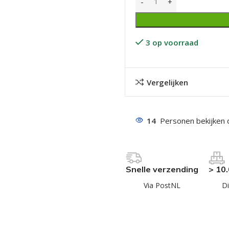
3 op voorraad
Vergelijken
even geel verzinkt
 Trespa
14
Personen bekijken 
even
even
en
Snelle verzending
> 10
even
Via PostNL
Di
n
n