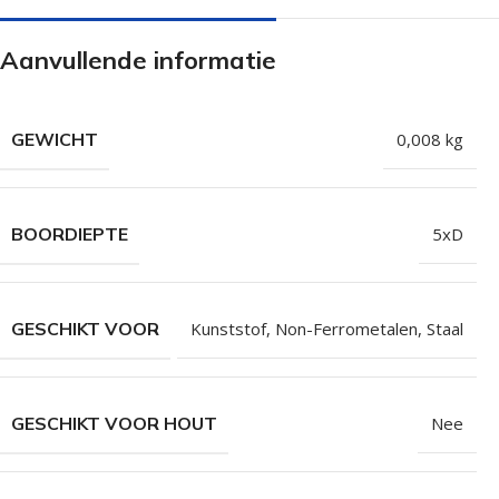
Isolatieschroeven
Zelfborende sc
Aanvullende informatie
RVS Schroeven
Dakpanplaatsch
Potdekselschroeven
Heco Topix sch
Bolkopschroeven
Betonschroeve
GEWICHT
0,008 kg
Paalhouderschroeven
Vleugelteks sch
Afstandschroeven
Glaslatschroeve
BOORDIEPTE
5xD
Populaire merken
GESCHIKT VOOR
Kunststof
,
Non-Ferrometalen
,
Staal
GESCHIKT VOOR HOUT
Nee