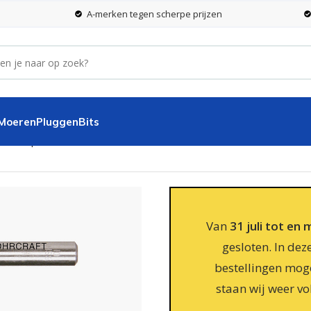
A-merken tegen scherpe prijzen
 Moeren
Pluggen
Bits
 stuks per koker
Van
31 juli tot en
gesloten. In dez
bestellingen moge
staan wij weer vo