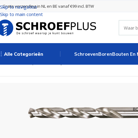
Gratis verzending in NL en BE vanaf €99 incl. BTW
Skip to navigation
Skip to main content
Alle Categorieën
Schroeven
Boren
Bouten En
Home
Boren
Spiraalboren
Spiraalboor DIN 338-G – 4,6 mm – 10