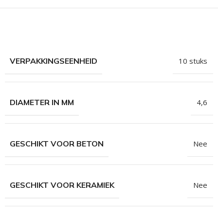
hroeven
roeven
roeven
n
VERPAKKINGSEENHEID
10 stuks
roeven
n
DIAMETER IN MM
4,6
GESCHIKT VOOR BETON
Nee
GESCHIKT VOOR KERAMIEK
Nee