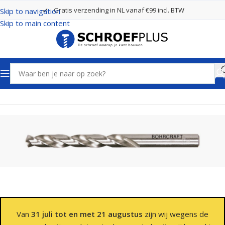
Gratis verzending in NL vanaf €99 incl. BTW
Skip to navigation
Skip to main content
Home
Boren
Spiraalboren
Van
31 juli tot en met 21 augustus
zijn wij wegens de