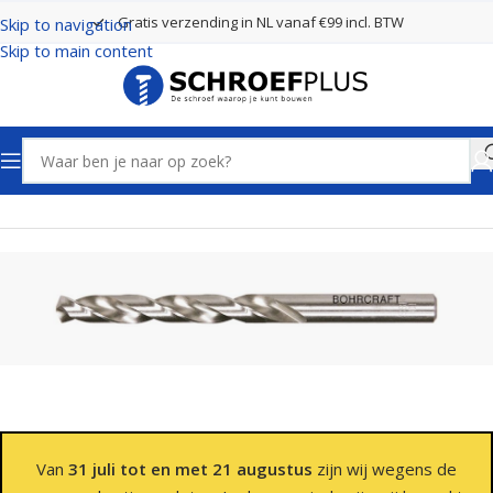
Gratis verzending in NL vanaf €99 incl. BTW
Skip to navigation
Skip to main content
Home
Boren
Spiraalboren
Van
31 juli tot en met 21 augustus
zijn wij wegens de