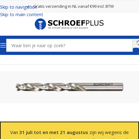
Gratis verzending in NL vanaf €99 incl. BTW
Skip to navigation
Skip to main content
Home
Boren
Spiraalboren
Van
31 juli tot en met 21 augustus
zijn wij wegens de