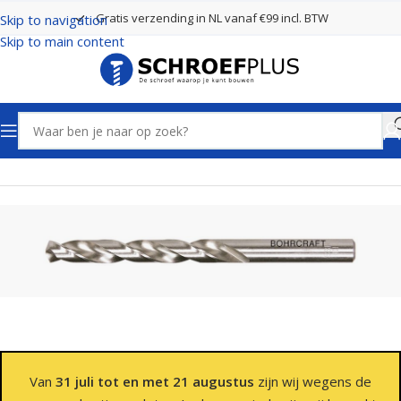
Gratis verzending in NL vanaf €99 incl. BTW
Skip to navigation
Skip to main content
Home
Boren
Spiraalboren
Van
31 juli tot en met 21 augustus
zijn wij wegens de