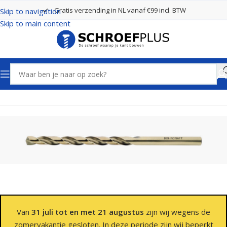
Gratis verzending in NL vanaf €99 incl. BTW
Skip to navigation
Skip to main content
Home
Boren
Hardhoutboren
Van
31 juli tot en met 21 augustus
zijn wij wegens de
zomervakantie gesloten. In deze periode zijn wij beperkt