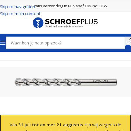
Gratis verzending in NL vanaf €99 incl. BTW
Skip to navigation
Skip to main content
Home
Boren
Steenboren
Van
31 juli tot en met 21 augustus
zijn wij wegens de