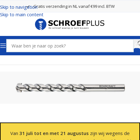
Gratis verzending in NL vanaf €99 incl. BTW
Skip to navigation
Skip to main content
Home
Boren
Steenboren
Van
31 juli tot en met 21 augustus
zijn wij wegens de