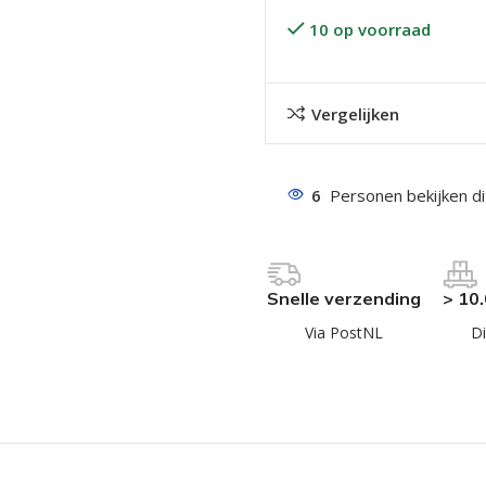
10 op voorraad
Vergelijken
6
Personen bekijken d
even geel verzinkt
 Trespa
even
Snelle verzending
> 10
even
Via PostNL
Di
en
even
n
n