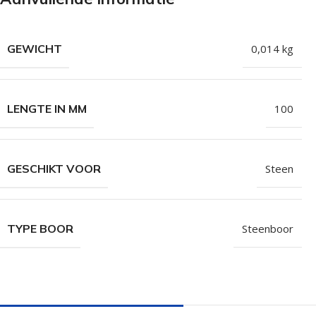
Isolatieschroeven
Zelfborende sc
RVS Schroeven
Dakpanplaatsch
GEWICHT
0,014 kg
Potdekselschroeven
Heco Topix sch
Bolkopschroeven
Betonschroeve
LENGTE IN MM
100
Paalhouderschroeven
Vleugelteks sch
Afstandschroeven
Glaslatschroeve
GESCHIKT VOOR
Steen
Populaire merken
TYPE BOOR
Steenboor