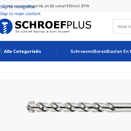
Gratis verzending in NL en BE vanaf €99 incl. BTW
Skip to navigation
Skip to main content
Alle Categorieën
Schroeven
Boren
Bouten En
Home
Boren
Steenboren
Steenboor HM 6,5 mm