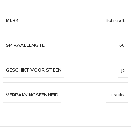
hroeven
roeven
MERK
Bohrcraft
roeven
n
SPIRAALLENGTE
60
roeven
n
GESCHIKT VOOR STEEN
Ja
VERPAKKINGSEENHEID
1 stuks