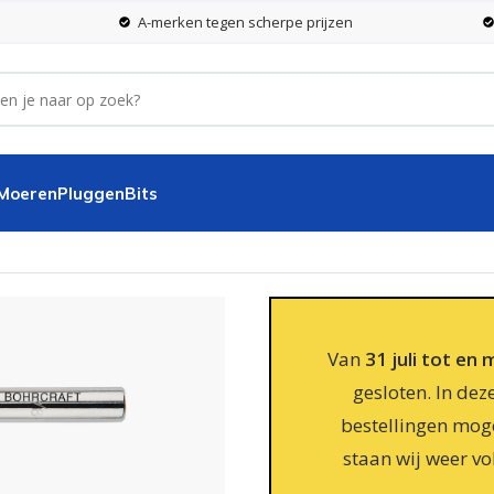
A-merken tegen scherpe prijzen
 Moeren
Pluggen
Bits
Van
31 juli tot en
gesloten. In dez
bestellingen moge
staan wij weer vo