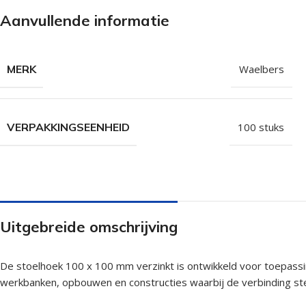
Isolatieschroeven
Zelfborende sc
Aanvullende informatie
RVS Schroeven
Dakpanplaatsch
Potdekselschroeven
Heco Topix sch
MERK
Waelbers
Bolkopschroeven
Betonschroeve
Paalhouderschroeven
Vleugelteks sch
VERPAKKINGSEENHEID
100 stuks
Afstandschroeven
Glaslatschroeve
Populaire merken
Uitgebreide omschrijving
De stoelhoek 100 x 100 mm verzinkt is ontwikkeld voor toepass
werkbanken, opbouwen en constructies waarbij de verbinding ste