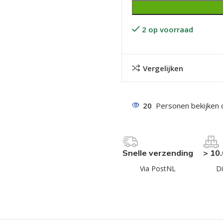
2 op voorraad
Vergelijken
even geel verzinkt
20
Personen bekijken 
 Trespa
even
even
Snelle verzending
> 10
en
Via PostNL
Di
even
n
n