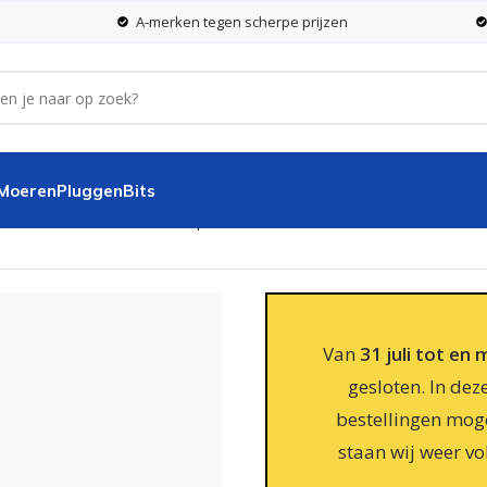
A-merken tegen scherpe prijzen
 Moeren
Pluggen
Bits
0 mm Verzinkt – 100 stuks per doos
Van
31 juli tot en
gesloten. In dez
bestellingen moge
staan wij weer vo