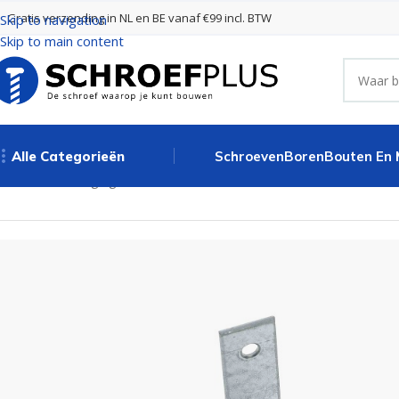
Gratis verzending in NL en BE vanaf €99 incl. BTW
Skip to navigation
Skip to main content
Alle Categorieën
Schroeven
Boren
Bouten En
Home
Bevestigingsmaterialen
Stoelhoeken
Stoelhoek 100 x 10