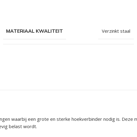
hroeven
roeven
roeven
MATERIAAL KWALITEIT
Verzinkt staal
n
roeven
n
ingen waarbij een grote en sterke hoekverbinder nodig is. Deze
vig belast wordt.