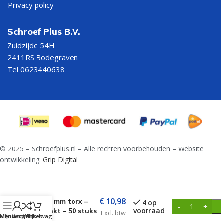
Privacy policy
Schroef Plus B.V.
Zuidzijde 54H
2411RS Bodegraven
Tel 0623440638
© 2025 – Schroefplus.nl – Alle rechten voorbehouden – Website
ontwikkeling:
Grip Digital
Tellerkopschroeven
€
10,98
10×80 mm torx –
4 op
voorraad
verzinkt – 50 stuks
Excl. btw
Menu
Mijn account
Vergelijken
Winkelwagen
per doos