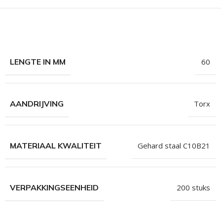
hroeven
roeven
roeven
n
LENGTE IN MM
60
roeven
n
AANDRIJVING
Torx
MATERIAAL KWALITEIT
Gehard staal C10B21
VERPAKKINGSEENHEID
200 stuks