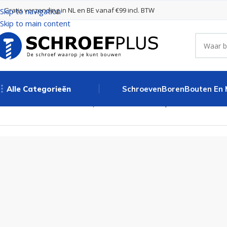
Gratis verzending in NL en BE vanaf €99 incl. BTW
Skip to navigation
Skip to main content
Alle Categorieën
Schroeven
Boren
Bouten En
Home
Schroeven
Tellerkopschroeven
Tellerkopschroeven 6×60 