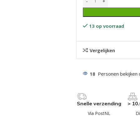
13 op voorraad
Vergelijken
even geel verzinkt
 Trespa
18
Personen bekijken 
even
even
en
Snelle verzending
> 10
even
Via PostNL
Di
n
n