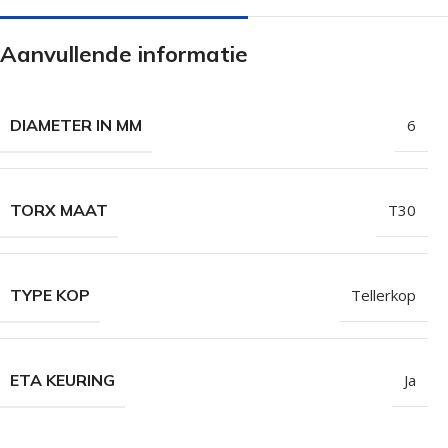
Isolatieschroeven
Zelfborende sc
Aanvullende informatie
RVS Schroeven
Dakpanplaatsch
Potdekselschroeven
Heco Topix sch
Bolkopschroeven
Betonschroeve
DIAMETER IN MM
6
Paalhouderschroeven
Vleugelteks sch
Afstandschroeven
Glaslatschroeve
TORX MAAT
T30
Populaire merken
TYPE KOP
Tellerkop
ETA KEURING
Ja