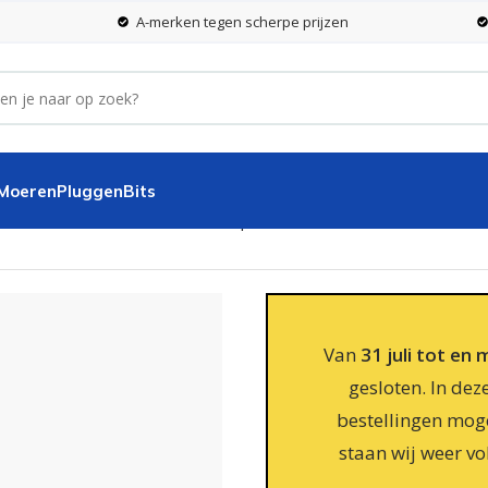
A-merken tegen scherpe prijzen
 Moeren
Pluggen
Bits
mm torx – verzinkt – 200 stuks per doos
Van
31 juli tot en
gesloten. In dez
bestellingen moge
staan wij weer vo