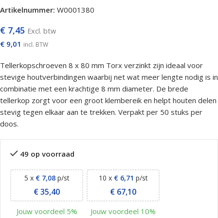
Artikelnummer:
W0001380
€
7,45
Excl. btw
€
9,01
incl. BTW
Tellerkopschroeven 8 x 80 mm Torx verzinkt zijn ideaal voor
stevige houtverbindingen waarbij net wat meer lengte nodig is in
combinatie met een krachtige 8 mm diameter. De brede
tellerkop zorgt voor een groot klembereik en helpt houten delen
stevig tegen elkaar aan te trekken. Verpakt per 50 stuks per
doos.
49 op voorraad
5 x
€
7,08
p/st
10 x
€
6,71
p/st
€
35,40
€
67,10
Jouw voordeel 5%
Jouw voordeel 10%