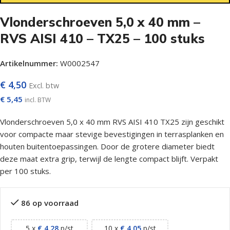
Vlonderschroeven 5,0 x 40 mm –
RVS AISI 410 – TX25 – 100 stuks
Artikelnummer:
W0002547
€
4,50
Excl. btw
€
5,45
incl. BTW
Vlonderschroeven 5,0 x 40 mm RVS AISI 410 TX25 zijn geschikt
voor compacte maar stevige bevestigingen in terrasplanken en
houten buitentoepassingen. Door de grotere diameter biedt
deze maat extra grip, terwijl de lengte compact blijft. Verpakt
per 100 stuks.
86 op voorraad
5 x
€
4,28
p/st
10 x
€
4,05
p/st