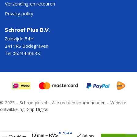
Verzending en retouren
Privacy policy
Schroef Plus B.V.
Zuidzijde 54H
2411RS Bodegraven
Tel 0623440638
© 2025 – Schroefplus.nl – Alle rechten voorbehouden – Website
ontwikkeling:
Grip Digital
Vlonderschroeven
€
4,50
5,0 x 40 mm – RVS
86 op