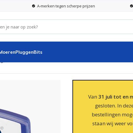
A-merken tegen scherpe prijzen
 Moeren
Pluggen
Bits
ig
Van
31 juli tot en
gesloten. In dez
bestellingen moge
staan wij weer vo