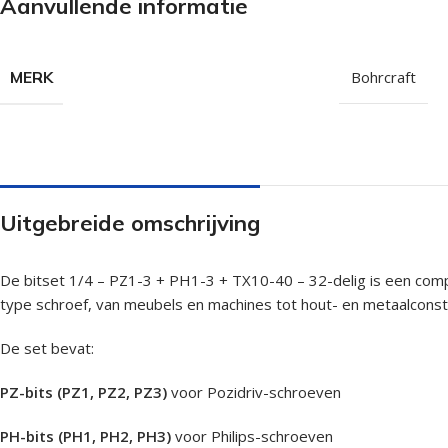
Aanvullende informatie
Isolatieschroeven
Zelfborende sc
RVS Schroeven
Dakpanplaatsch
MERK
Bohrcraft
Potdekselschroeven
Heco Topix sch
Bolkopschroeven
Betonschroeve
Paalhouderschroeven
Vleugelteks sch
Afstandschroeven
Glaslatschroeve
Uitgebreide omschrijving
Populaire merken
De bitset 1/4 – PZ1-3 + PH1-3 + TX10-40 – 32-delig is een comp
type schroef, van meubels en machines tot hout- en metaalconst
De set bevat:
PZ-bits (PZ1, PZ2, PZ3)
voor Pozidriv-schroeven
PH-bits (PH1, PH2, PH3)
voor Philips-schroeven