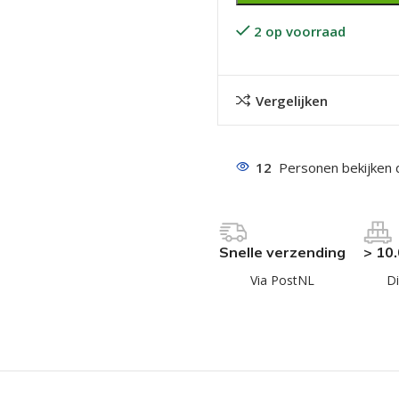
2 op voorraad
Vergelijken
even geel verzinkt
12
Personen bekijken 
 Trespa
even
Snelle verzending
> 10
even
Via PostNL
Di
en
even
n
n