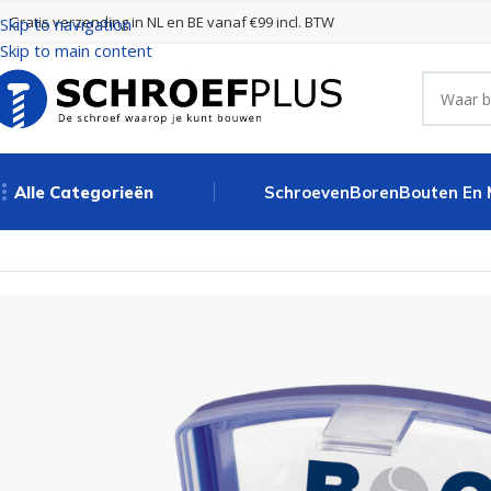
Gratis verzending in NL en BE vanaf €99 incl. BTW
Skip to navigation
Skip to main content
Alle Categorieën
Schroeven
Boren
Bouten En
Home
Schroefbits
Bitset 1/4 – PZ1-3+PH1-3+Tx10-40 – 32-del