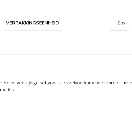
hroeven
roeven
VERPAKKINGSEENHEID
1 Box
roeven
n
roeven
n
lete en veelzijdige set voor alle veelvoorkomende schroefklusse
ructies.