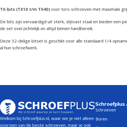
TX-bits (TX10 t/m TX40)
voor torx-schroeven met maximale gri
De bits zijn vervaardigd uit sterk, slijtvast staal en bieden e
de set overzichtelijk en altijd binnen handbereik.
Deze 32-delige bitset is geschikt voor alle standaard 1/4 opnam
al hun schroefwerk.
Schroefplus
Schroeven
Welkom bij Schroefplus.nl, waar we je niet alleen
Boren
voorzien van de beste schroeven, maar je ook