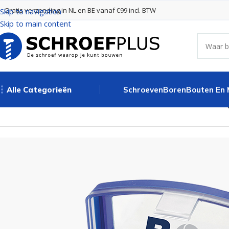
Gratis verzending in NL en BE vanaf €99 incl. BTW
Skip to navigation
Skip to main content
Alle Categorieën
Schroeven
Boren
Bouten En
Home
Schroefbits
Bitset 1/4 – Sleuf/PZ/PH/Tx/TT/SW / 32-deli