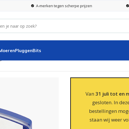
A-merken tegen scherpe prijzen
 Moeren
Pluggen
Bits
g
Van
31 juli tot en
gesloten. In dez
bestellingen moge
staan wij weer vo