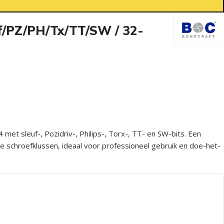
uf/PZ/PH/Tx/TT/SW / 32-
 met sleuf-, Pozidriv-, Philips-, Torx-, TT- en SW-bits. Een
lle schroefklussen, ideaal voor professioneel gebruik en doe-het-