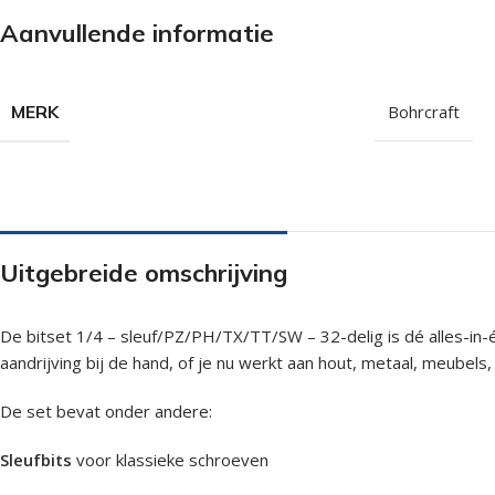
Isolatieschroeven
Zelfborende sc
Aanvullende informatie
RVS Schroeven
Dakpanplaatsch
Potdekselschroeven
Heco Topix sch
MERK
Bohrcraft
Bolkopschroeven
Betonschroeve
Paalhouderschroeven
Vleugelteks sch
Afstandschroeven
Glaslatschroeve
Uitgebreide omschrijving
Populaire merken
De bitset 1/4 – sleuf/PZ/PH/TX/TT/SW – 32-delig is dé alles-in-é
aandrijving bij de hand, of je nu werkt aan hout, metaal, meubels, 
De set bevat onder andere:
Sleufbits
voor klassieke schroeven