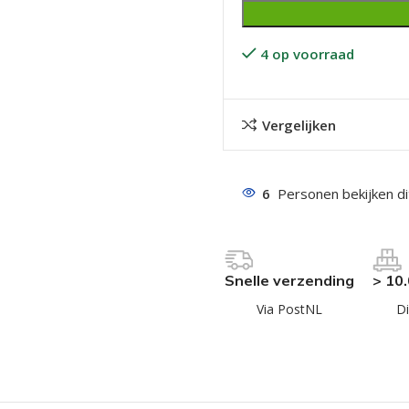
4 op voorraad
Vergelijken
even geel verzinkt
6
Personen bekijken d
 Trespa
even
even
Snelle verzending
> 10
en
Via PostNL
Di
even
n
n