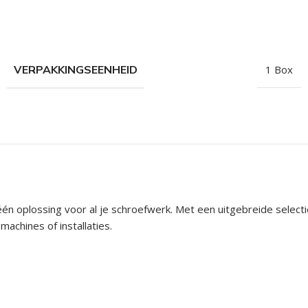
hroeven
roeven
roeven
VERPAKKINGSEENHEID
1 Box
n
roeven
n
én oplossing voor al je schroefwerk. Met een uitgebreide selecti
machines of installaties.