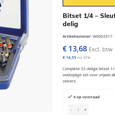
Bitset 1/4 – Sle
delig
Artikelnummer:
W0002317
€
13,68
Excl. btw
€
16,55
incl. BTW
Complete 32-delige bitset 1/4
veelzijdige set voor vrijwel a
zelvers.
4 op voorraad