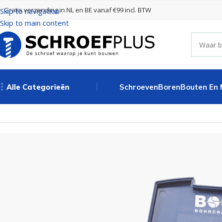
Gratis verzending in NL en BE vanaf €99 incl. BTW
Skip to navigation
Skip to main content
Alle Categorieën
Schroeven
Boren
Bouten En
Home
Boren
Borenset
Borenset KR13 HSS-R ABS-Box /1-13×0,