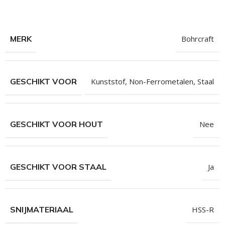
hroeven
roeven
MERK
Bohrcraft
roeven
n
roeven
GESCHIKT VOOR
Kunststof
,
Non-Ferrometalen
,
Staal
n
GESCHIKT VOOR HOUT
Nee
GESCHIKT VOOR STAAL
Ja
SNIJMATERIAAL
HSS-R