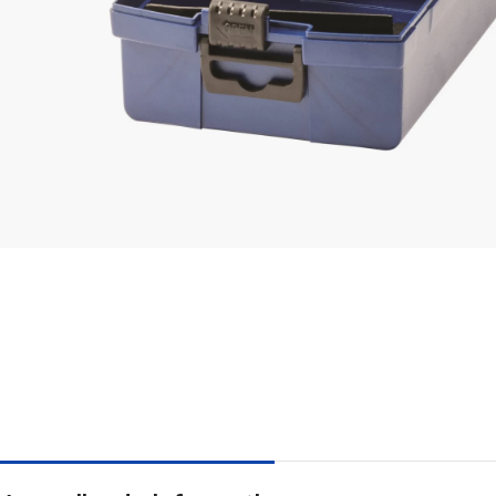
Schroeven
Alle schroeven
SPAX Schroeven
Kruiskop schroeven verzinkt
Spaanplaatschro
Spaanplaatschroeven verzinkt Torx
Schroeven voor
Spaanplaatschroeven zwart verzinkt
Spengler schro
Houtschroeven
Tellerkopschro
Gipsplaatschroeven los
Vlonderschroev
Gipsplaatschroeven op band
Hardhoutschro
Fermacell schroeven
Terrasschroeve
Ladura schroeven
Kozijnschroeve