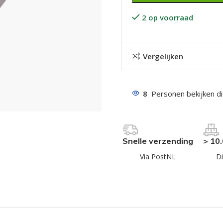
2 op voorraad
Vergelijken
even geel verzinkt
8
Personen bekijken d
 Trespa
even
Snelle verzending
> 10
even
Via PostNL
Di
en
even
n
n