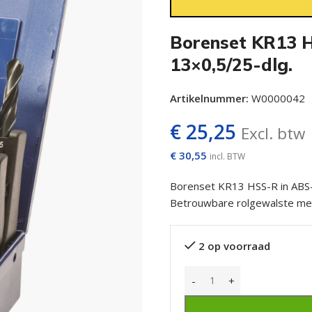
Borenset KR13 
13×0,5/25-dlg.
Artikelnummer:
W0000042
€
25,25
Excl. btw
€
30,55
incl. BTW
Borenset KR13 HSS-R in ABS-
Betrouwbare rolgewalste met
2 op voorraad