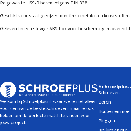
Rolgewalste HSS-R boren volgens DIN 338
Geschikt voor staal, gietijzer, non-ferro metalen en kunststoffen
Geleverd in een stevige ABS-box voor bescherming en overzicht
Schroefplus
Schroeven
Welkom bij Schroefplus.nl, waar we je niet alleen
Boren
voorzien van de beste schroeven, maar je ook
Bouten en moe
helpen om de perfecte match te vinden voor
Pluggen
jouw project.
Kit, lijm en pur