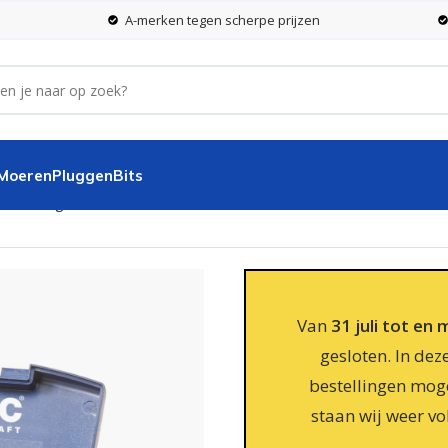
A-merken tegen scherpe prijzen
 Moeren
Pluggen
Bits
5/25-dlg.
Van
31 juli tot en
gesloten. In dez
bestellingen moge
staan wij weer vo