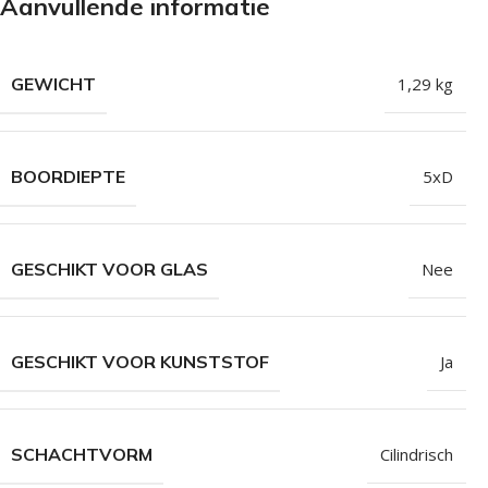
Aanvullende informatie
Isolatieschroeven
Zelfborende sc
RVS Schroeven
Dakpanplaatsch
GEWICHT
1,29 kg
Potdekselschroeven
Heco Topix sch
Bolkopschroeven
Betonschroeve
Paalhouderschroeven
Vleugelteks sch
BOORDIEPTE
5xD
Afstandschroeven
Glaslatschroeve
GESCHIKT VOOR GLAS
Nee
Populaire merken
GESCHIKT VOOR KUNSTSTOF
Ja
SCHACHTVORM
Cilindrisch