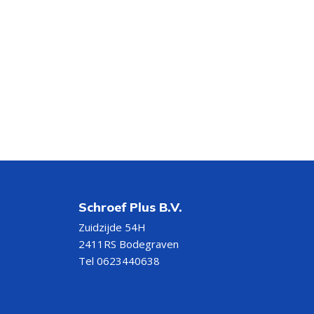
Schroef Plus B.V.
Zuidzijde 54H
2411RS Bodegraven
Tel 0623440638