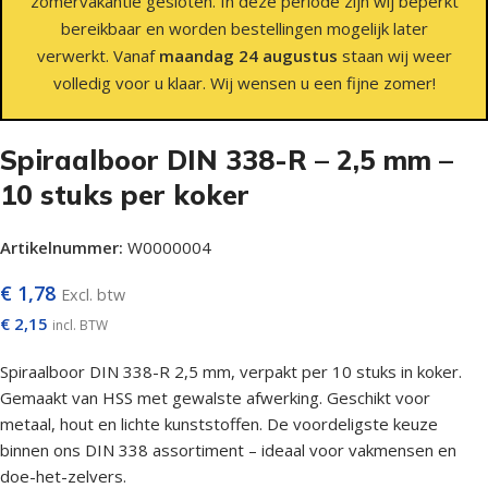
zomervakantie gesloten. In deze periode zijn wij beperkt
bereikbaar en worden bestellingen mogelijk later
verwerkt. Vanaf
maandag 24 augustus
staan wij weer
volledig voor u klaar. Wij wensen u een fijne zomer!
Spiraalboor DIN 338-R – 2,5 mm –
10 stuks per koker
Artikelnummer:
W0000004
€
1,78
Excl. btw
€
2,15
incl. BTW
Spiraalboor DIN 338-R 2,5 mm, verpakt per 10 stuks in koker.
Gemaakt van HSS met gewalste afwerking. Geschikt voor
metaal, hout en lichte kunststoffen. De voordeligste keuze
binnen ons DIN 338 assortiment – ideaal voor vakmensen en
doe-het-zelvers.