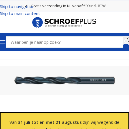
Gratis verzending in NL vanaf €99 incl. BTW
Skip to navigation
Skip to main content
Home
Boren
Spiraalboren
Van
31 juli tot en met 21 augustus
zijn wij wegens de