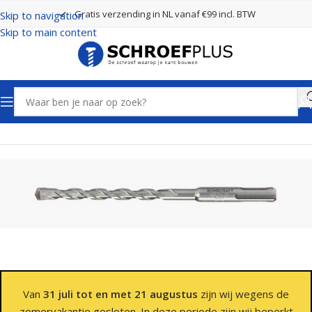
Gratis verzending in NL vanaf €99 incl. BTW
Skip to navigation
Skip to main content
Home
Boren
SDS Plus Boren 2 Snijders
Van
31 juli tot en met 21 augustus
zijn wij wegens de
zomervakantie gesloten. In deze periode zijn wij beperkt