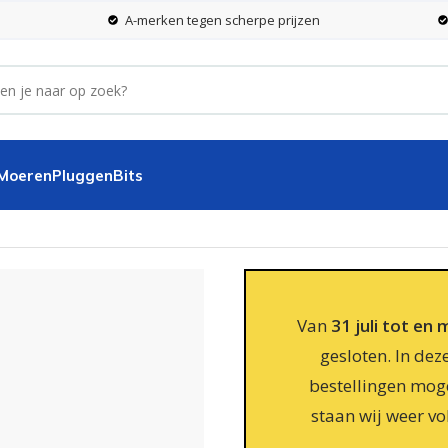
A-merken tegen scherpe prijzen
 Moeren
Pluggen
Bits
zinkt
Van
31 juli tot en
gesloten. In dez
bestellingen moge
staan wij weer vo