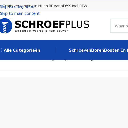
Gratis verzending in NL en BE vanaf €99 incl. BTW
Skip to navigation
Skip to main content
Alle Categorieën
Schroeven
Boren
Bouten En
Home
Poort- en hekbeslag
Hengen
Kruisheng Licht 300 mm Ver