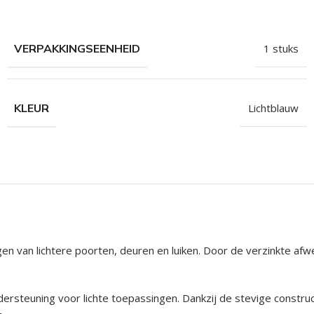
hroeven
roeven
VERPAKKINGSEENHEID
1 stuks
roeven
n
KLEUR
Lichtblauw
roeven
n
igen van lichtere poorten, deuren en luiken. Door de verzinkte a
steuning voor lichte toepassingen. Dankzij de stevige construc