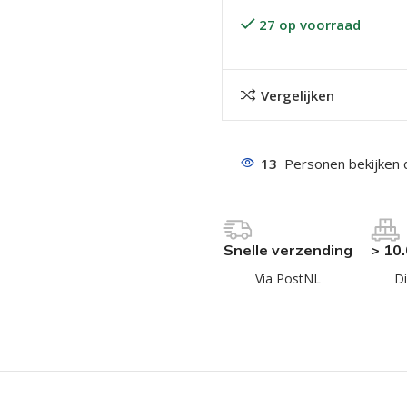
27 op voorraad
Vergelijken
13
Personen bekijken 
even geel verzinkt
 Trespa
even
Snelle verzending
> 10
even
Via PostNL
Di
en
even
n
n