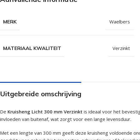
Isolatieschroeven
Zelfborende sc
RVS Schroeven
Dakpanplaatsch
MERK
Waelbers
Potdekselschroeven
Heco Topix sch
Bolkopschroeven
Betonschroeve
MATERIAAL KWALITEIT
Verzinkt
Paalhouderschroeven
Vleugelteks sch
Afstandschroeven
Glaslatschroeve
Populaire merken
Uitgebreide omschrijving
De
Kruisheng Licht 300 mm Verzinkt
is ideaal voor het bevest
invloeden van buitenaf, wat zorgt voor een lange levensduur.
Met een lengte van 300 mm geeft deze kruisheng voldoende onder